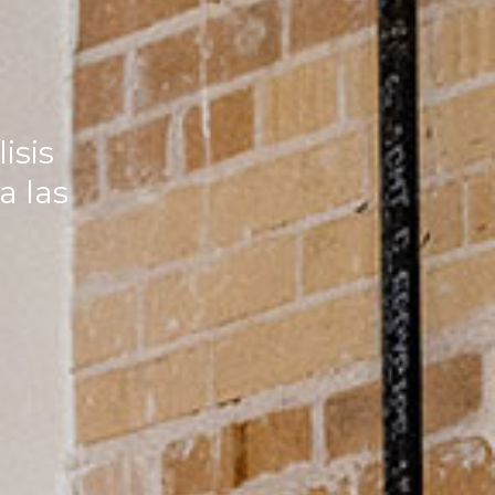
isis
a las