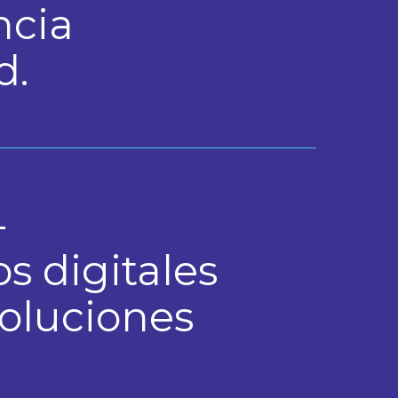
ncia
d.
-
s digitales
soluciones