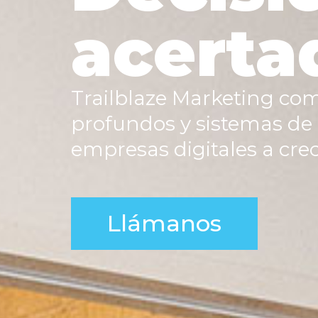
acerta
Trailblaze Marketing com
profundos y sistemas de
empresas digitales a crec
Llámanos