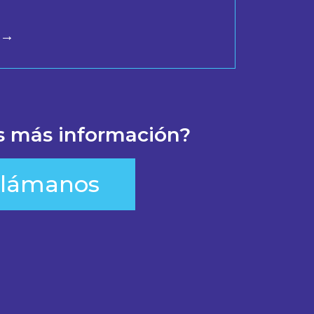
 →
s más información?
Llámanos