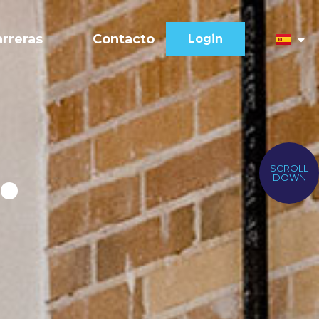
arreras
Contacto
Login
.
SCROLL
DOWN