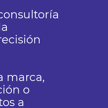
consultoría
la
recisión
a marca,
ción o
tos a