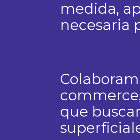
medida, ap
necesaria p
Colaboramo
commerce, 
que buscan 
superficial